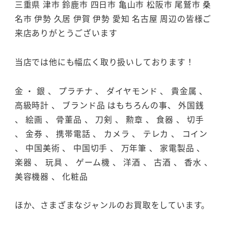
三重県 津市 鈴鹿市 四日市 亀山市 松阪市 尾鷲市 桑
名市 伊勢 久居 伊賀 伊勢 愛知 名古屋 周辺の皆様ご
来店ありがとうございます
当店では他にも幅広く取り扱いしております！
金 ・ 銀 、 プラチナ 、 ダイヤモンド 、 貴金属 、
高級時計 、 ブランド品 はもちろんの事、 外国銭
、 絵画 、 骨董品 、 刀剣 、 勲章 、 食器 、 切手
、 金券 、 携帯電話 、 カメラ 、 テレカ 、 コイン
、 中国美術 、 中国切手 、 万年筆 、 家電製品 、
楽器 、 玩具 、 ゲーム機 、 洋酒 、 古酒 、 香水 、
美容機器 、 化粧品
ほか、さまざまなジャンルのお買取をしています。