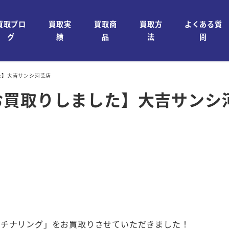
買取ブロ
買取実
買取商
買取方
よくある質
グ
績
品
法
問
た】大吉サンシ河芸店
お買取りしました】大吉サンシ
ラチナリング」をお買取りさせていただきました！