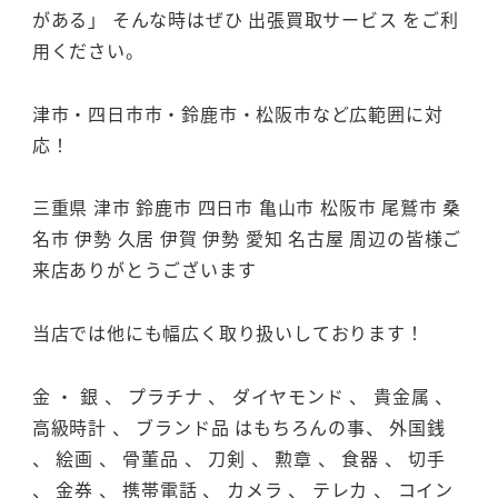
がある」 そんな時はぜひ 出張買取サービス をご利
用ください。
津市・四日市市・鈴鹿市・松阪市など広範囲に対
応！
三重県 津市 鈴鹿市 四日市 亀山市 松阪市 尾鷲市 桑
名市 伊勢 久居 伊賀 伊勢 愛知 名古屋 周辺の皆様ご
来店ありがとうございます
当店では他にも幅広く取り扱いしております！
金 ・ 銀 、 プラチナ 、 ダイヤモンド 、 貴金属 、
高級時計 、 ブランド品 はもちろんの事、 外国銭
、 絵画 、 骨董品 、 刀剣 、 勲章 、 食器 、 切手
、 金券 、 携帯電話 、 カメラ 、 テレカ 、 コイン