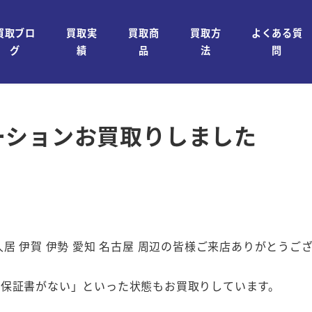
買取ブロ
買取実
買取商
買取方
よくある質
グ
績
品
法
問
ーションお買取りしました
 久居 伊賀 伊勢 愛知 名古屋 周辺の皆様ご来店ありがとうご
保証書がない」といった状態もお買取りしています。