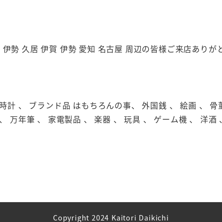
市 伊勢 久居 伊賀 伊勢 愛知 名古屋 周辺の皆様ご来店あり
級時計 、 ブランド品 はもちろんの事、 外国銭 、 絵画 、 骨董品
、 万年筆 、 家電製品 、 楽器 、 玩具 、 ゲーム機 、 洋酒 
Copyright 2024 Kaitori Daikichi