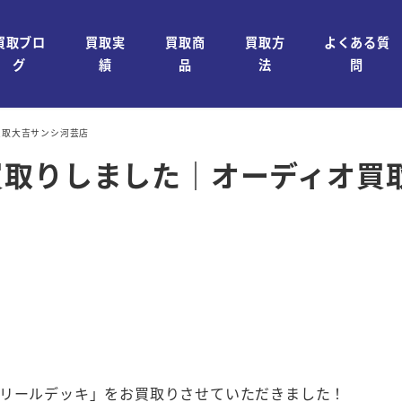
買取ブロ
買取実
買取商
買取方
よくある質
グ
績
品
法
問
買取大吉サンシ河芸店
買取りしました｜オーディオ買
リールデッキ」をお買取りさせていただきました！