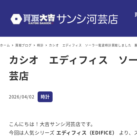
ホーム
買取ブログ
時計
カシオ エディフィス ソーラー電波時計買取しました 
カシオ エディフィス ソ
芸店
カテゴリー
2026/04/02
時計
投稿日
こんにちは！大吉サンシ河芸店です。
今回は人気シリーズ
エディフィス（EDIFICE）
より、ス