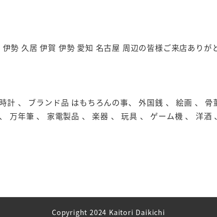
市 伊勢 久居 伊賀 伊勢 愛知 名古屋 周辺の皆様ご来店あり
級時計 、 ブランド品 はもちろんの事、 外国銭 、 絵画 、 骨董品
、 万年筆 、 家電製品 、 楽器 、 玩具 、 ゲーム機 、 洋酒 
Copyright 2024 Kaitori Daikichi