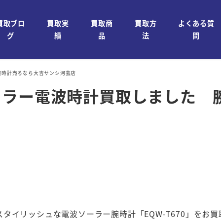
買取ブロ
買取実
買取商
買取方
よくある質
グ
績
品
法
問
腕時計売るなら大吉サンシ河芸店
ーラー電波時計買取しました 
タイリッシュな電波ソーラー腕時計「EQW-T670」をお