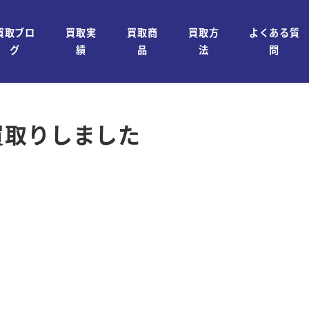
買取ブロ
買取実
買取商
買取方
よくある質
グ
績
品
法
問
買取りしました