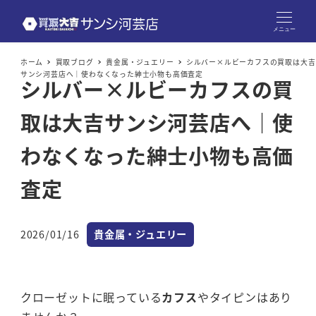
メニュー
ホーム
買取ブログ
貴金属・ジュエリー
シルバー×ルビーカフスの買取は大吉
サンシ河芸店へ｜使わなくなった紳士小物も高価査定
シルバー×ルビーカフスの買
取は大吉サンシ河芸店へ｜使
わなくなった紳士小物も高価
査定
カテゴリー
2026/01/16
貴金属・ジュエリー
投稿日
クローゼットに眠っている
カフス
やタイピンはあり