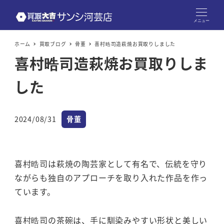
メニュー
ホーム
買取ブログ
骨董
喜村晧司造萩焼お買取りしました
喜村晧司造萩焼お買取りしま
した
カテゴリー
2024/08/31
骨董
投稿日
喜村晧司は萩焼の陶芸家として有名で、伝統を守り
ながらも独自のアプローチを取り入れた作品を作っ
ています。
喜村晧司の茶碗は、手に馴染みやすい形状と美しい