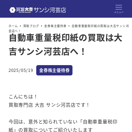
メニュー
ホーム
買取ブログ
金券株主優待券
自動車重量税印紙の買取は大吉サンシ河
芸店へ！
自動車重量税印紙の買取は大
吉サンシ河芸店へ！
カテゴリー
2025/05/19
金券株主優待券
投稿日
こんにちは！
買取専門店 大吉 サンシ河芸店です！
今回は、意外と知られていない「自動車重量税印
紙」の買取についてご紹介いたします